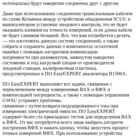
потенциалы) будут накоротко соединены друг с другом.
Даже при использовании соединения триаксиальным кабелем
по схеме Кельвина между устройством объединения SCUU и
манипулятором установки зондового контроля, это не будет
оказывать влияния на точность измерений, если длина кабеля
не будет слишком большой. Все, что вам потребуется сделать,
— это изготовить данную систему соединений, а также
собрать и сохранить данные о компонентах остаточной
ошибки с помощью алгоритмов компенсации
погрешности при разомкнутом, замкнутом накоротко
состояниях и под нагрузкой (опция от производителя
зондовой станции, калибровочная пластина),
предусмотренных в ПО EasyEXPERT анализатора B1500A.
ПО EasyEXPERT выполняет все задачи, связанные с
переключением между измерениями ВАХ и ВФХ и
компенсацией погрешности, а также с помощью управления
GWSU устраняет проблемы,
связанные с путем возврата индуцированного тока при
измерениях электрической емкости. ПО EasyEXPERT
содержит более ста прикладных тестов для определения ВАХ
и ВФХ. От вас потребуется всего лишь выбрать алгоритм
построения ВФХ и нажать кнопку, чтобы запустить процесс
точных измерений ВФХ. При использовании устройства