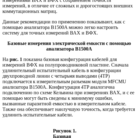
измерениями ВАХ и ВФХ с сохранением точности
измерений, в отличие от сложных и дорогостоящих внешних
коммутационных матриц.
Данные рекомендации по применению показывают, как с
помощью анализатора B1500A можно легко настроить
систему для точных измерений ВАХ и ВФХ.
Базовые измерения электрической емкости с помощью
анализатора B1500A
На
рис. 1
показана базовая конфигурация кабелей для
измерений ВФХ на полупроводниковой пластине. Сначала
удлинительный испытательный кабель в конфигурации
двухпроводной линии с четырьмя выводами (4TP)
подключается к измерительным разъемам модуля MFCMU
анализатора B1500A. Конфигурация 4TP аналогична
подключению по схеме Кельвина при измерениях ВАХ, и с ее
помощью могут быть сведены к минимуму ошибки,
вызванные паразитной емкостью в измерительном кабеле.
Также она обеспечивает наилучшую точность, когда требуется
удлинить испытательные кабели.
Рисунок 1.
Базовая