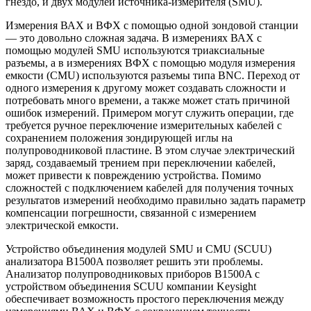
гнездо, и двух модулей источника-измерителя (SMU).
Измерения ВАХ и ВФХ с помощью одной зондовой станции
— это довольно сложная задача. В измерениях ВАХ с
помощью модулей SMU используются триаксиальные
разъемы, а в измерениях ВФХ с помощью модуля измерения
емкости (CMU) используются разъемы типа BNC. Переход от
одного измерения к другому может создавать сложности и
потребовать много времени, а также может стать причиной
ошибок измерений. Примером могут служить операции, где
требуется ручное переключение измерительных кабелей с
сохранением положения зондирующей иглы на
полупроводниковой пластине. В этом случае электрический
заряд, создаваемый трением при переключении кабелей,
может привести к повреждению устройства. Помимо
сложностей с подключением кабелей для получения точных
результатов измерений необходимо правильно задать параметр
компенсации погрешности, связанной с измерением
электрической емкости.
Устройство объединения модулей SMU и CMU (SCUU)
анализатора B1500A позволяет решить эти проблемы.
Анализатор полупроводниковых приборов B1500A с
устройством объединения SCUU компании Keysight
обеспечивает возможность простого переключения между