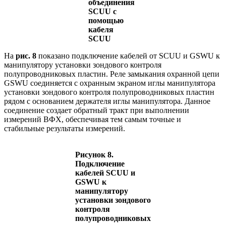
объединения
SCUU с
помощью
кабеля
SCUU
На
рис. 8
показано подключение кабелей от SCUU и GSWU к
манипулятору установки зондового контроля
полупроводниковых пластин. Реле замыкания охранной цепи
GSWU соединяется с охранным экраном иглы манипулятора
установки зондового контроля полупроводниковых пластин
рядом с основанием держателя иглы манипулятора. Данное
соединение создает обратный тракт при выполнении
измерений ВФХ, обеспечивая тем самым точные и
стабильные результаты измерений.
Рисунок 8.
Подключение
кабелей SCUU и
GSWU к
манипулятору
установки зондового
контроля
полупроводниковых