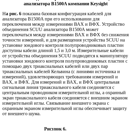
анализатора B1500A компании Keysight
Н
а рис. 6
показана базовая конфигурация кабелей для
анализатора B1500A при его использовании для
переключения между измерениями ВАХ и ВФХ. Устройство
объединения SCUU анализатора B1500A может
переключаться между измерениями ВАХ и ВФХ без снижения
точности измерений, и для размещения устройства SCUU на
установке зондового контроля полупроводниковых пластин
доступны кабели длиной 1,5 и 3,0 м. Измерительные кабели
от устройства объединения SCUU подводятся к манипулятору
установки зондового контроля полупроводниковых пластин с
помощью двух триаксиальных кабелей или двух пар
триаксиальных кабелей Кельвина (с линиями источника и
измерений), удовлетворяющих требованиям измерений и
ВАХ, и ВФХ. Для измерений и ВАХ, и ВФХ центральная
сигнальная линия триаксиального кабеля соединяется с
центральным проводником измерительной иглы, а охранный
экран триаксиального кабеля соединяется с внешним экраном
измерительной иглы. Связывание внешнего экрана с
охранным экраном измерительной иглы обеспечивает защиту
от внешнего шума.
Рисунок 6.