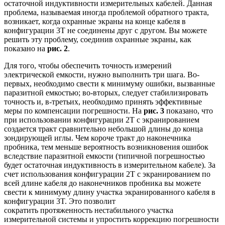
остаточной индуктивности измерительных кабелей. Данная
проблема, называемая иногда проблемой обратного тракта,
возникает, когда охранные экраны на конце кабеля в
конфигурации 3T не соединены друг с другом. Вы можете
решить эту проблему, соединив охранные экраны, как
показано на
рис. 2
.
Для того, чтобы обеспечить точность измерений
электрической емкости, нужно выполнить три шага. Во-
первых, необходимо свести к минимуму ошибки, вызванные
паразитной емкостью; во-вторых, следует стабилизировать
точность и, в-третьих, необходимо принять эффективные
меры по компенсации погрешности. На
рис. 3
показано, что
при использовании конфигурации 2T с экранированием
создается тракт сравнительно небольшой длины до конца
зондирующей иглы. Чем короче тракт до наконечника
пробника, тем меньше вероятность возникновения ошибок
вследствие паразитной емкости (типичной погрешностью
будет остаточная индуктивность в измерительном кабеле). За
счет использования конфигурации 2T с экранированием по
всей длине кабеля до наконечников пробника вы можете
свести к минимуму длину участка экранированного кабеля в
конфигурации 3T. Это позволит
сократить протяженность нестабильного участка
измерительной системы и упростить коррекцию погрешности