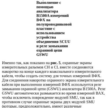
Выполнение с
помощью
анализатора
B1500A измерений
ВФХ на
полупроводниковой
пластине с
использованием
устройства
объединения SCUU
и реле замыкания
охранной цепи
GSWU
Именно так, как показано на
рис. 5
, охранные экраны
измерительных разъемов CH и CL вместе соединяются
накоротко на конце каждого коаксиального измерительного
кабеля, чтобы создать систему для точных измерений ВФХ.
Для соединения накоротко охранного экрана измерительного
кабеля при выполнении измерений ВФХ используется реле
замыкания охранной цепи (GSWU) анализатора B1500A. Реле
GSWU автоматически размыкается во время измерений ВАХ,
чтобы исключить повреждение модулей SMU, так как в
противном случае охранные экраны двух модулей SMU
(которые, предположительно, имеют различные