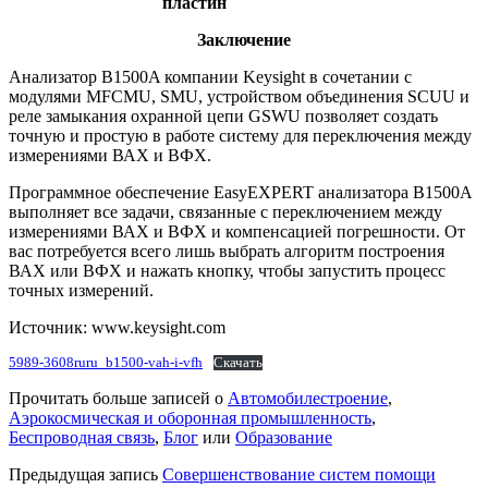
пластин
Заключение
Анализатор B1500A компании Keysight в сочетании с
модулями MFCMU, SMU, устройством объединения SCUU и
реле замыкания охранной цепи GSWU позволяет создать
точную и простую в работе систему для переключения между
измерениями ВАХ и ВФХ.
Программное обеспечение EasyEXPERT анализатора B1500A
выполняет все задачи, связанные с переключением между
измерениями ВАХ и ВФХ и компенсацией погрешности. От
вас потребуется всего лишь выбрать алгоритм построения
ВАХ или ВФХ и нажать кнопку, чтобы запустить процесс
точных измерений.
Источник: www.keysight.com
5989-3608ruru_b1500-vah-i-vfh
Скачать
Прочитать больше записей о
Автомобилестроение
,
Аэрокосмическая и оборонная промышленность
,
Беспроводная связь
,
Блог
или
Образование
Предыдущая запись
Совершенствование систем помощи