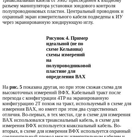
триаксиальный кабель от SMU присоединен к входному
разъему манипулятора установки зондового контроля
полупроводниковых пластин. Центральный проводник и
охранный экран измерительного кабеля подведены к ИУ
через экранированную зондирующую иглу.
Рисунок 4. Пример
идеальной (не по
схеме Кельвина)
схемы измерений
на
полупроводниковой
пластине для
определения ВАХ
На
рис. 5
показана другая, но при этом схожая схема для
высокоточных измерений ВФХ. Кабельный тракт после
перехода с конфигурации 4TP на экранированную
конфигурацию 2T похож на тракт, используемый в схеме для
измерения ВАХ, но имеет при этом два существенных
отличия. Во-первых, в тех местах, где в схеме для измерения
ВАХ использовался триаксиальный кабель, в схеме для
измерения ВФХ используется коаксиальный кабель. Во-
вторых, в схеме для измерения ВФХ используется охранный
соединительный провод между измерительным кабелем и