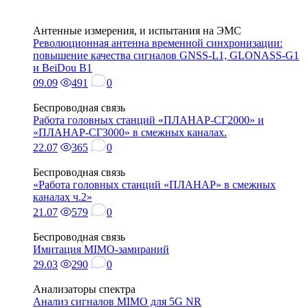
Антенные измерения, и испытания на ЭМС
Революционная антенна временной синхронизации:
повышение качества сигналов GNSS-L1, GLONASS-G1
и BeiDou B1
09.09
491
0
Беспроводная связь
Работа головных станций «ПЛАНАР-СГ2000» и
«ПЛАНАР-СГ3000» в смежных каналах.
22.07
365
0
Беспроводная связь
«Работа головных станций «ПЛАНАР» в смежных
каналах ч.2»
21.07
579
0
Беспроводная связь
Имитация MIMO-замираний
29.03
290
0
Анализаторы спектра
Анализ сигналов MIMO для 5G NR