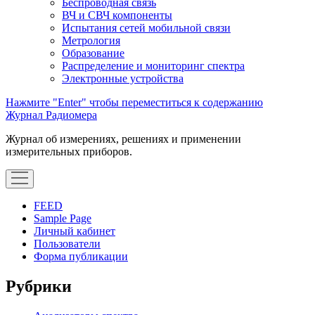
Беспроводная связь
ВЧ и СВЧ компоненты
Испытания сетей мобильной связи
Метрология
Образование
Распределение и мониторинг спектра
Электронные устройства
Нажмите "Enter" чтобы переместиться к содержанию
Журнал Радиомера
Журнал об измерениях, решениях и применении
измерительных приборов.
открыть
меню
FEED
Sample Page
Личный кабинет
Пользователи
Форма публикации
Сайдбар
Рубрики