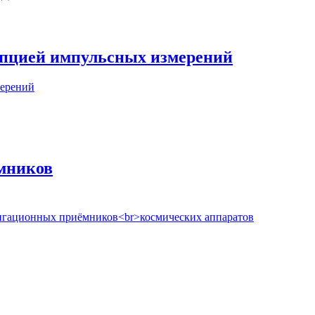
 опцией импульсных измерений
мерений
мников
вигационных приёмников<br>космических аппаратов