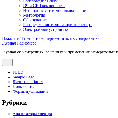
Беспроводная связь
ВЧ и СВЧ компоненты
Испытания сетей мобильной связи
Метрология
Образование
Распределение и мониторинг спектра
Электронные устройства
Нажмите "Enter" чтобы переместиться к содержанию
Журнал Радиомера
Журнал об измерениях, решениях и применении измерительны
открыть
меню
FEED
Sample Page
Личный кабинет
Пользователи
Форма публикации
Сайдбар
Рубрики
Анализаторы спектра